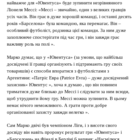
найважче для «Ювентуса» буде зупинити незрівнянного
Ліонеля Мессі: «Мессі – звичайно, один з великих гравців
усіх часів. Він грає в дуже хорошій команді, і останні десять
років «Барселона» була командою, яка перемагає. Він –
особливий футболіст, родзинка цієї команди. За ним дуже
захоплююче спостерігати під час гри, і він завжди грає
важливу роль на полі ».
Марко думає, що у «Ювентуса» (за умови, що найбільш
досвідчені її гравці організують і підтримають гру своїх
товаришів) є способи впоратися з футболістами з
Аргентини: «Патріс Евра (Patrice Evra) – дуже досвідчений
захисник« Ювентус », хоча я думаю , що він повинен
триматися дуже близько до Мессі і слідувати за ним всюди,
щоб утруднити йому гру. Мессі можна зупинити. В цьому
немає нічого неможливого. А грати проти добре
організованої захисту завжди нелегко ».
Сам Марко двічі був чемпіоном Ліги, і з висоти свого
досвіду він навіть пророкує результат гри «Ювентуса» і
«Барселони» на Фіналі в Берліні 6 червня: «Насмілюся