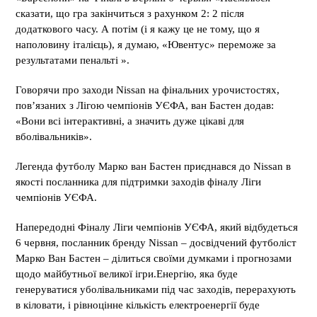
сказати, що гра закінчиться з рахунком 2: 2 після
додаткового часу. А потім (і я кажу це не тому, що я
наполовину італієць), я думаю, «Ювентус» переможе за
результатами пенальті ».
Говорячи про заходи Nissan на фінальних урочистостях,
пов’язаних з Лігою чемпіонів УЄФА, ван Бастен додав:
«Вони всі інтерактивні, а значить дуже цікаві для
вболівальників».
Легенда футболу Марко ван Бастен приєднався до Nissan в
якості посланника для підтримки заходів фіналу Ліги
чемпіонів УЄФА.
Напередодні Фіналу Ліги чемпіонів УЄФА, який відбудеться
6 червня, посланник бренду Nissan – досвідчений футболіст
Марко Ван Бастен – ділиться своїми думками і прогнозами
щодо майбутньої великої ігри.Енергію, яка буде
генеруватися уболівальниками під час заходів, перерахують
в кіловати, і рівноцінне кількість електроенергії буде