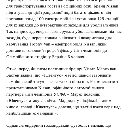
для транспортування гостей і офіційних осіб. Бренд Nissan
підготував до цієї грандіозної події багато цікавого: від
поставки понад 100 електромобілів і установки 129 станцій
для їх зарядки до інтерактивних заходів для уболівальників.
Так наприклад, енергія, згенерувала уболівальниками під час
заходів, буде перерахована в кіловати і використана для
харчування Trophy Van – електромобіля Nissan, який
доставить головний трофей фіналу Ліги чемпіонів до
Олімпійського стадіону Берліна 6 червня.
Отже, перед Фіналом посланник бренду Nissan Марко ван
Бастен заявив, що «Ювентус» має всі шанси завоювати
чемпіонський титул – незважаючи ні на що. Розмовляючи з
представниками Nissan, офіційного автомобільного
партнера Ліги чемпіонів УЄФА – Марко пояснив:
«Ювентус» атакував «Реал Мадрид» у півфіналі. Таким
чином, гравці «Ювентуса» довели, що здатні взяти верх над
найбільшими командами ».
Однак легендарний голландський футболіст визнав, що