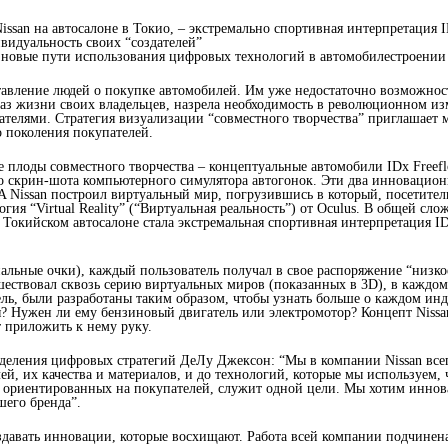
issan на автосалоне в Токио, – экстремально спортивная интерпретация
идуальность своих “создателей”
т новые пути использования цифровых технологий в автомобилестроении
авление людей о покупке автомобилей. Им уже недостаточно возможности
 образ жизни своих владельцев, назрела необходимость в революционном
пателями. Стратегия визуализации “совместного творчества” приглашает 
го поколения покупателей.
е плоды совместного творчества – концептуальные автомобили IDx Freef
 скрин-шота компьютерного симулятора автогонок. Эти два инновационн
 Nissan построил виртуальный мир, погрузившись в который, посетители
ия “Virtual Reality” (“Виртуальная реальность”) от Oculus. В общей сло
на Токийском автосалоне стала экстремальная спортивная интерпретация
альные очки), каждый пользователь получал в свое распоряжение “низко
шествовал сквозь серию виртуальных миров (показанных в 3D), в каждом 
ель, были разработаны таким образом, чтобы узнать больше о каждом инд
 Нужен ли ему бензиновый двигатель или электромотор? Концепт Nissan 
 приложить к нему руку.
 отделения цифровых стратегий ДеЛу Джексон: “Мы в компании Nissan в
й, их качества и материалов, и до технологий, которые мы используем,
х, ориентированных на покупателей, служит одной цели. Мы хотим инн
его бренда”.
здавать инновации, которые восхищают. Работа всей компании подчинен