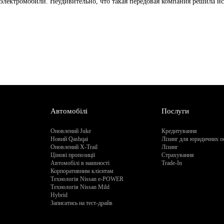
электромобили. Неудивительно, что такая передовая компания решила и
Автомобілі
Послуги
Оновлений Juke
Кредитування
Новий Qashqai
Лізинг для юридичних о
Оновлений X-Trail
Лізинг
Цінові пропозиції
Страхування
Автомобілі в наявності
Trade-In
Корпоративним клієнтам
Технологія Nissan e-POWER
Технологія Nissan Mild
Hybrid
Записатись на тест-драйв