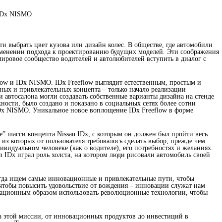
 IDx NISMO
 выбрать цвет кузова или дизайн колес. В обществе, где автомобили
 изменении подхода к проектированию будущих моделей. Эти соображения
мировое сообщество водителей и автолюбителей вступить в диалог с
low и IDx NISMO. IDx Freeflow выглядит естественным, простым и
ых и привлекательных концепта – только начало реализации
 автосалона могли создавать собственные варианты дизайна на стенде
жности, было создано и показано в социальных сетях более сотни
 IDx NISMO. Уникальное новое воплощение IDx Freeflow в форме
е” шасси концепта Nissan IDx, с которым он должен был пройти весь
из которых от пользователя требовалось сделать выбор, прежде чем
ивидуальном человеке (как о водителе), его потребностях и желаниях.
IDx играл роль холста, на котором люди рисовали автомобиль своей
сегда ищем самые инновационные и привлекательные пути, чтобы
 чтобы повысить удовольствие от вождения – инновации служат нам
овационным образом использовать революционные технологии, чтобы
а этой миссии, от инновационных продуктов до инвестиций в