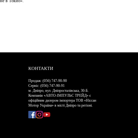
не в Токио».
КОНТАКТИ
Продаж: (056) 747-90-90
Сервіс: (056) 747-90-91
м. Дніпро, вул. Дніпросталівська, 30-Б.
Компанія «АВТО-ІМПУЛЬС ТРЕЙД» є
офіційним дилером імпортера ТОВ «Ніссан
Мотор Україна» в місті Дніпро та регіоні.