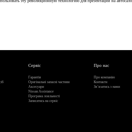
спользовать эту революционную технологию для презентации на автосало
Сервіс
Про нас
Гарантія
Про компанію
сіб
Оригінальні запасні частини
Контакти
Аксесуари
Зв’язатись з нами
Nissan Assistance
Програма лояльності
Записатись на сервіс