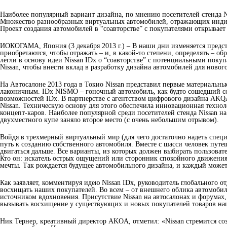
Наиболее популярный вариант дизайна, по мнению посетителей стенда N
Множество разнообразных виртуальных автомобилей, отражающих индив
Проект создания автомобилей в “соавторстве” с покупателями открывае
ИОКОГАМА, Япония (3 декабря 2013 г.) – В наши дни изменяется предст
приобретаются, чтобы отражать – и, в какой-то степени, определять –
легли в основу идеи Nissan IDx о “соавторстве” с потенциальными поку
Nissan, чтобы внести вклад в разработку дизайна автомобилей для ново
На Автосалоне 2013 года в Токио Nissan представил первые материальны
лаконичным. IDx NISMO – гоночный автомобиль, как будто сошедший со
возможностей IDx. В партнерстве с агентством цифрового дизайна AKQA
Nissan. Техническую основу для этого обеспечила инновационная технолог
концепт-каров. Наиболее популярной среди посетителей стенда Nissan 
двухместного купе заняло второе место (с очень небольшим отрывом).
Войдя в трехмерный виртуальный мир (для чего достаточно надеть специ
путь к созданию собственного автомобиля. Вместе с шасси человек путе
двигаться дальше. Все варианты, из которых должен выбирать пользоват
Кто он: искатель острых ощущений или сторонник спокойного движения?
мечты. Так рождается будущее автомобильного дизайна, и каждый может
Как заявляет, комментируя идею Nissan IDx, руководитель глобального
восхищать наших покупателей. Во всем – от внешнего облика автомобиле
источником вдохновения. Присутствие Nissan на автосалонах и форума
вызывать восхищение у существующих и новых покупателей товаров наш
Ник Тернер, креативный директор AKOA, отметил: «Nissan стремится со