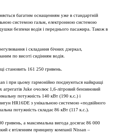
зняється багатим оснащенням уже в стандартній
увальною системою гальм, електронною системою
душки безпеки водія і переднього пасажира. Також в
егулювання і складання бічних дзеркал,
аним по висоті сидінням водія.
ці становить 161 250 гривень.
ssan і при цьому гармонійно поєднуються найкращі
х агрегатів Juke очолює 1,6-літровий бензиновий
альну потужність 140 кВт (190 к.с.) і
двигун HR16DE з унікальною системою «подвійного
льна потужність складає 86 кВт (117 к.с.).
0 гривень, а максимальна вигода досягає 86 000
кий є втіленням принципу компанії Nissan –