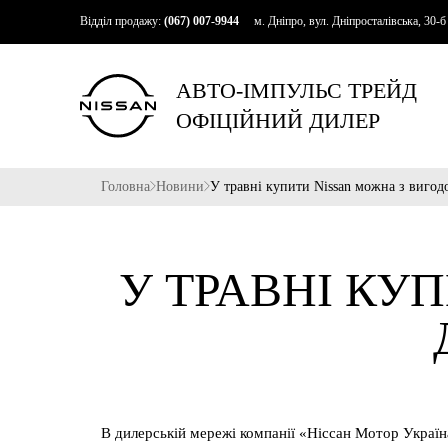
Відділ продажу:
(067) 007-9944
м. Дніпро, вул. Дніпросталівська, 30-б
АВТО-ІМПУЛЬС ТРЕЙД
ОФІЦІЙНИЙ ДИЛЕР
Головна
Новини
У травні купити Nissan можна з вигод
У ТРАВНІ КУ
В дилерській мережі компанії «Ніссан Мотор Україн