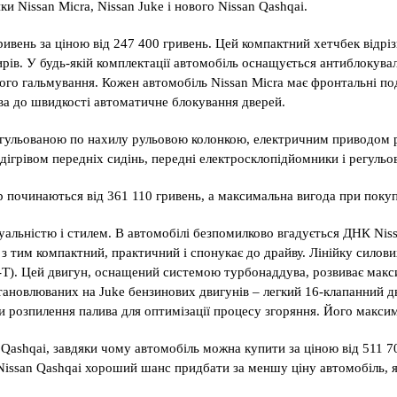
 Nissan Micra, Nissan Juke і нового Nissan Qashqai.
ривень за ціною від 247 400 гривень. Цей компактний хетчбек відрі
ажирів. У будь-якій комплектації автомобіль оснащується антиблок
ного гальмування. Кожен автомобіль Nissan Micra має фронтальні по
ва до швидкості автоматичне блокування дверей.
егульованою по нахилу рульовою колонкою, електричним приводом р
ігрівом передніх сидінь, передні електросклопідйомники і регульов
ер починаються від 361 110 гривень, а максимальна вигода при покуп
дуальністю і стилем. В автомобілі безпомилково вгадується ДНК Ni
 з тим компактний, практичний і спонукає до драйву. Лінійку силови
Т). Цей двигун, оснащений системою турбонаддува, розвиває максим
ановлюваних на Juke бензинових двигунів – легкий 16-клапанний 
 розпилення палива для оптимізації процесу згоряння. Його максима
Qashqai, завдяки чому автомобіль можна купити за ціною від 511 70
Nissan Qashqai хороший шанс придбати за меншу ціну автомобіль, я