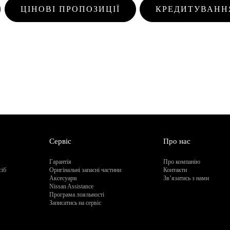
ЦІНОВІ ПРОПОЗИЦІЇ
КРЕДИТУВАНН
Сервіс
Про нас
Гарантія
Про компанію
сіб
Оригінальні запасні частини
Контакти
Аксесуари
Зв’язатись з нами
Nissan Assistance
Програма лояльності
Записатись на сервіс