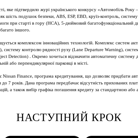
сті, яке підтвердило журі українського конкурсу «Автомобіль Року
 як шість подушок безпеки, ABS, ESP, EBD, круїз-контроль, систему
омоги при старті в гору (HCA), 5-дюймовий багатофункціональний ди
 багато іншого.
нащується комплексом інноваційних технологій. Комплекс систем акти
t), систему контролю рядності руху (Lane Departure Warning), систе
ct Detection) . Окремо хочеться відзначити автоматичну систему доп
ній або перпендикулярної парковці в місті.
 Nissan Finance, програма кредитування, що дозволяє придбати авт
о 7 років. Дана програма передбачає відсутність прихованих плате
цій, а також вибір графіка погашення кредиту за стандартною або
НАСТУПНИЙ КРОК