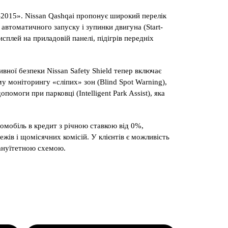
 –2015». Nissan Qashqai пропонує широкий перелік
 автоматичного запуску і зупинки двигуна (Start-
сплей на приладовій панелі, підігрів передніх
вної безпеки Nissan Safety Shield тепер включає
му моніторингу «сліпих» зон (Blind Spot Warning),
омоги при парковці (Intelligent Park Assist), яка
омобіль в кредит з річною ставкою від 0%,
жів і щомісячних комісій. У клієнтів є можливість
 ануїтетною схемою.