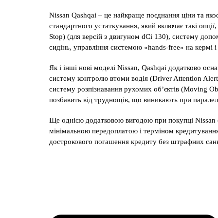
Nissan Qashqai – це найкраще поєднання ціни та яко
стандартного устаткування, який включає такі опції,
Stop) (для версій з двигуном dCi 130), систему доп
сидінь, управління системою «hands-free» на кермі і
Як і інші нові моделі Nissan, Qashqai додатково ос
систему контролю втоми водія (Driver Attention Aler
систему розпізнавання рухомих об’єктів (Moving Obje
позбавить від труднощів, що виникають при паралель
Ще однією додатковою вигодою при покупці Nissan є
мінімальною передоплатою і терміном кредитування д
дострокового погашення кредиту без штрафних санк