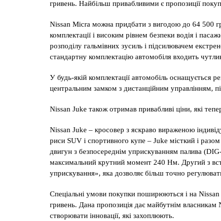
гривень. Найбільш привабливими є пропозиції покупки
Nissan Micra можна придбати з вигодою до 64 500 г
комплектації і високим рівнем безпеки водія і пас
розподілу гальмівних зусиль і підсилювачем екстре
стандартну комплектацію автомобіля входить чутли
У будь-якій комплектації автомобіль оснащується р
центральним замком з дистанційним управлінням, під
Nissan Juke також отримав привабливі ціни, які теп
Nissan Juke – кросовер з яскраво вираженою індиві
риси SUV і спортивного купе – Juke місткий і разом
двигун з безпосереднім уприскуванням палива (DIG-
максимальний крутний момент 240 Нм. Другий з вст
уприскування», яка дозволяє більш точно регулювати
Спеціальні умови покупки поширюються і на Nissan 
гривень. Дана пропозиція дає майбутнім власникам 
створювати інновації, які захоплюють.