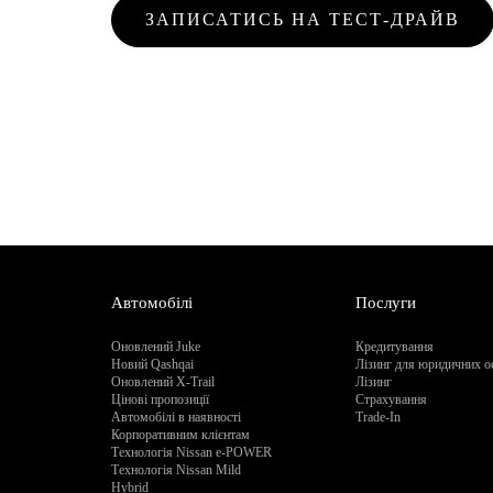
ЗАПИСАТИСЬ НА ТЕСТ-ДРАЙВ
Автомобілі
Послуги
Оновлений Juke
Кредитування
Новий Qashqai
Лізинг для юридичних о
Оновлений X-Trail
Лізинг
Цінові пропозиції
Страхування
Автомобілі в наявності
Trade-In
Корпоративним клієнтам
Технологія Nissan e-POWER
Технологія Nissan Mild
Hybrid