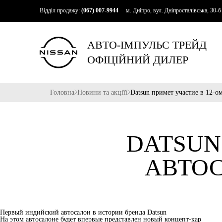
Відділ продажу:
(067) 007-9944
м. Дніпро, вул. Дніпросталівська, 30-б
АВТО-ІМПУЛЬС ТРЕЙД
ОФІЦІЙНИЙ ДИЛЕР
Головна
Новини та акціїї
Datsun примет участие в 12-о
DATSUN
АВТОС
Первый индийский автосалон в истории бренда Datsun
На этом автосалоне будет впервые представлен новый концепт-кар