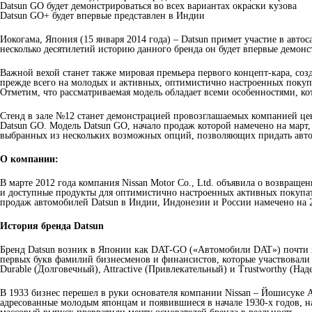
Datsun GO будет демонстрироваться во всех вариантах окраски кузова
Datsun GO+ будет впервые представлен в Индии
Иокогама, Япония (15 января 2014 года) – Datsun примет участие в автос
несколько десятилетий историю данного бренда он будет впервые демонс
Важной вехой станет также мировая премьера первого концепт-кара, соз
прежде всего на молодых и активных, оптимистично настроенных покупа
Отметим, что рассматриваемая модель обладает всеми особенностями, к
Стенд в зале №12 станет демонстрацией провозглашаемых компанией ценн
Datsun GO. Модель Datsun GO, начало продаж которой намечено на март,
выбранных из нескольких возможных опций, позволяющих придать авт
О компании:
В марте 2012 года компания Nissan Motor Co., Ltd. объявила о возвращен
и доступные продукты для оптимистично настроенных активных покупате
продаж автомобилей Datsun в Индии, Индонезии и России намечено на 2
История бренда Datsun
Бренд Datsun возник в Японии как DAT-GO («Автомобили DAT») почти век
первых букв фамилий бизнесменов и финансистов, которые участвовали в
Durable (Долговечный), Attractive (Привлекательный) и Trustworthy (Н
В 1933 бизнес перешел в руки основателя компании Nissan – Йошисуке 
адресованные молодым японцам и появившиеся в начале 1930-х годов, на