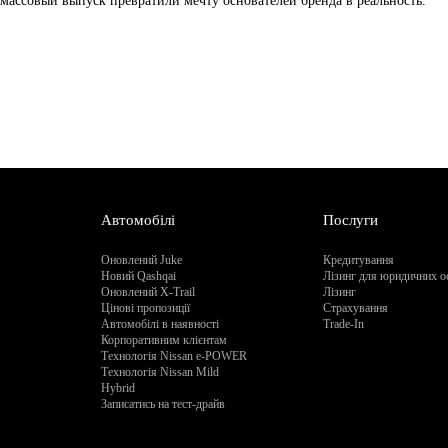
массовый выпуск превратили мечту основателей бренда в реальность.
Автомобілі
Послуги
Оновлений Juke
Кредитування
Новий Qashqai
Лізинг для юридичних о
Оновлений X-Trail
Лізинг
Цінові пропозиції
Страхування
Автомобілі в наявності
Trade-In
Корпоративним клієнтам
Технологія Nissan e-POWER
Технологія Nissan Mild
Hybrid
Записатись на тест-драйв