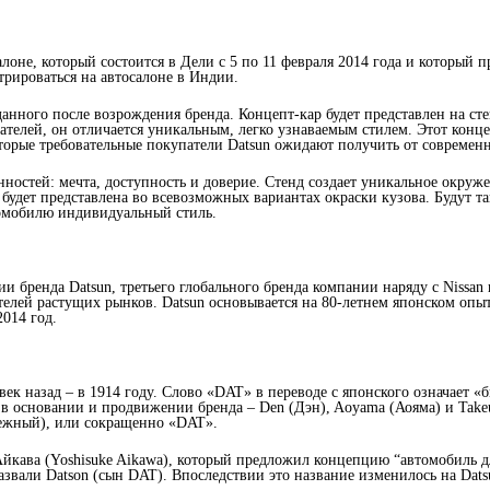
алоне, который состоится в Дели с 5 по 11 февраля 2014 года и который 
трироваться на автосалоне в Индии.
данного после возрождения бренда. Концепт-кар будет представлен на ст
телей, он отличается уникальным, легко узнаваемым стилем. Этот конце
оторые требовательные покупатели Datsun ожидают получить от современ
остей: мечта, доступность и доверие. Стенд создает уникальное окруже
 будет представлена во всевозможных вариантах окраски кузова. Будут 
омобилю индивидуальный стиль.
ии бренда Datsun, третьего глобального бренда компании наряду с Nissan 
лей растущих рынков. Datsun основывается на 80-летнем японском опыт
014 год.
 назад – в 1914 году. Слово «DAT» в переводе с японского означает «б
 основании и продвижении бренда – Den (Дэн), Aoyama (Аояма) и Takeuc
адежный), или сокращенно «DAT».
Айкава (Yoshisuke Aikawa), который предложил концепцию “автомобиль д
звали Datson (сын DAT). Впоследствии это название изменилось на Dats