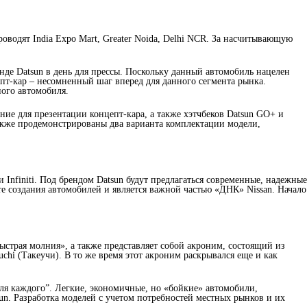
проводят India Expo Mart, Greater Noida, Delhi NCR. За насчитывающую
енде Datsun в день для прессы. Поскольку данный автомобиль нацелен
пт-кар – несомненный шаг вперед для данного сегмента рынка.
ного автомобиля.
ние для презентации концепт-кара, а также хэтчбеков Datsun GO+ и
также продемонстрированы два варианта комплектации модели,
и Infiniti. Под брендом Datsun будут предлагаться современные, надежные
е создания автомобилей и является важной частью «ДНК» Nissan. Начало
ыстрая молния», а также представляет собой акроним, состоящий из
hi (Такеучи). В то же время этот акроним раскрывался еще и как
ля каждого”. Легкие, экономичные, но «бойкие» автомобили,
un. Разработка моделей с учетом потребностей местных рынков и их