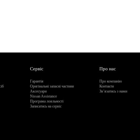
Сервіс
Про нас
Гарантія
Про компанію
сіб
Оригінальні запасні частини
Контакти
Аксесуари
Зв’язатись з нами
Nissan Assistance
Програма лояльності
Записатись на сервіс