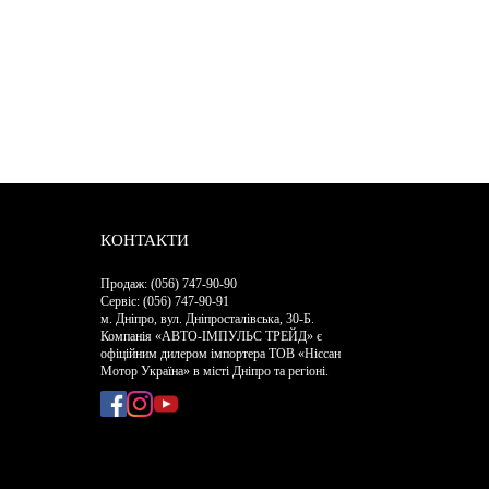
КОНТАКТИ
Продаж: (056) 747-90-90
Сервіс: (056) 747-90-91
м. Дніпро, вул. Дніпросталівська, 30-Б.
Компанія «АВТО-ІМПУЛЬС ТРЕЙД» є
офіційним дилером імпортера ТОВ «Ніссан
Мотор Україна» в місті Дніпро та регіоні.